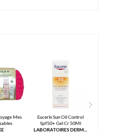
Voyage Mes
Eucerin Sun Oil Control
Embryolisse C
sables
Spf50+ Gel Cr 50Ml
Hydrat Matif
XE
LABORATOIRES DERMATOLOGIQUES EUCERIN
EMBRYOLI