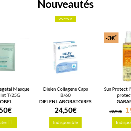
Nouveautés
Voir tous
*
-3€
Vegetal Masque
Dielen Collagene Caps
Sun Protect l
 Int T/25G
B/60
protec
métamorp
COBEL
DIELEN LABORATOIRES
GARA
SPF50+ 
50
€
24
,
50
€
1
22
,
90
€
uter
Indisponible
Indispo