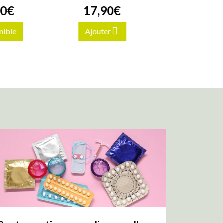
0
€
17
,
90
€
18
,
90
nible
Ajouter
Indisponi