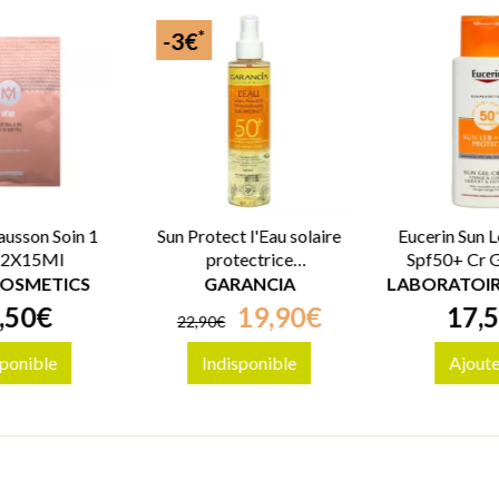
*
-3€
usson Soin 1
Sun Protect l'Eau solaire
Eucerin Sun 
e 2X15Ml
protectrice
Spf50+ Cr 
métamorphosante
OSMETICS
GARANCIA
SPF50+ 150ml
,
50
€
19
,
90
€
17
,
5
22
,
90
€
sponible
Indisponible
Ajout