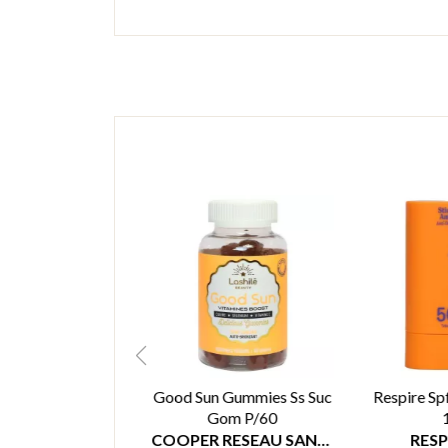
r Hydrat Intense
Good Sun Gummies Ss Suc
Respire Sp
T/50Ml
Gom P/60
KRÈME
COOPER RESEAU SANTE
RESP