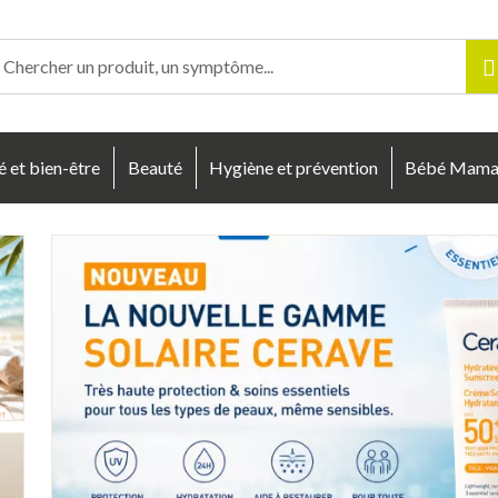
enligne Votre pharmacie en ligne à votre service
é et bien-être
Beauté
Hygiène et prévention
Bébé Mam