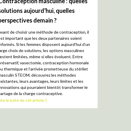
Contraception masculine : quelles
solutions aujourd’hui, quelles
perspectives demain ?
Avant de choisir une méthode de contraception, il
est important que les deux partenaires soient
informés. Si les femmes disposent aujourd’hui d’un
large choix de solutions, les options masculines
restent limitées, même si elles évoluent. Entre
préservatif, vasectomie, contraception hormonale
ou thermique et l’arrivée prometteuse du stérilet
masculin STEOM, découvrez les méthodes
xistantes, leurs avantages, leurs limites et les
innovations qui pourraient bientôt transformer le
partage de la charge contraceptive.
ire la suite de cet article