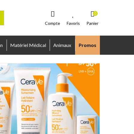
0
Compte
Favoris
Panier
an
Matériel Médical
Animaux
Promos