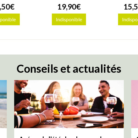
,
50
€
19
,
90
€
15
,
5
sponible
Indisponible
Indispo
Conseils et actualités