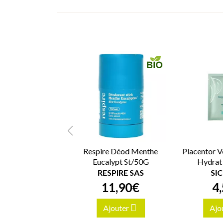
oisson naturelle
Respire Déod Menthe
Placentor 
mpignons saveur
Eucalypt St/50G
Hydrat
acao 90g
RESPIRE SAS
SI
17
,
90
€
11
,
90
€
4
,
jouter
Ajouter
Ajo