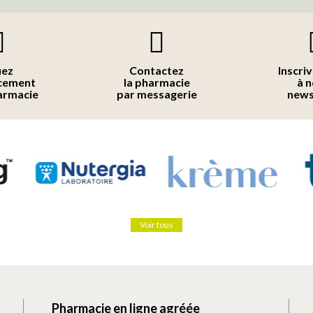
uez
Contactez
Inscri
acement
la pharmacie
à 
armacie
par messagerie
news
Voir tous
Pharmacie en ligne agréée