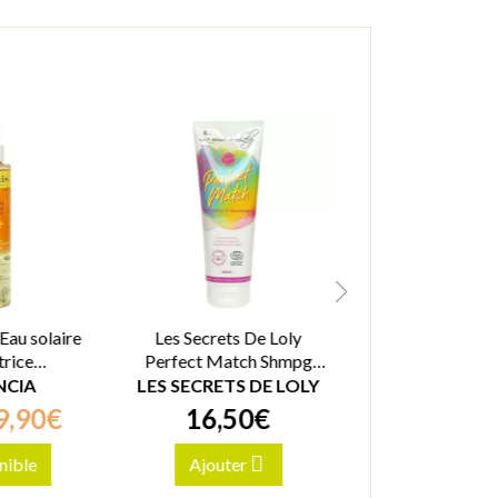
'Eau solaire
Les Secrets De Loly
Manucurist Gree
trice
Perfect Match Shmpg
Poppy Red 
hosante
T/250Ml
NCIA
LES SECRETS DE LOLY
INCONN
150ml
9
,
90
€
16
,
50
€
17
,
90
nible
Ajouter
Indisponi