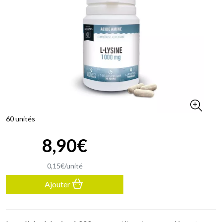
60 unités
8
,
90
€
0
,
15
€
/unité
Ajouter