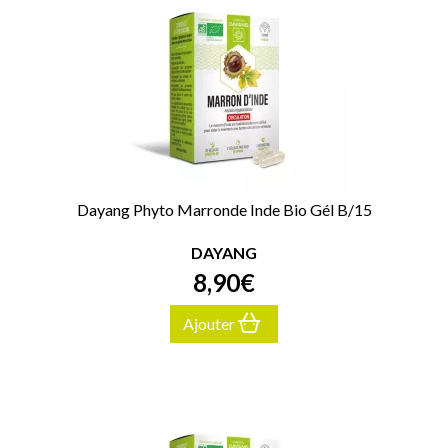
Dayang Phyto Marronde Inde Bio Gél B/15
DAYANG
8
,
90
€
Ajouter