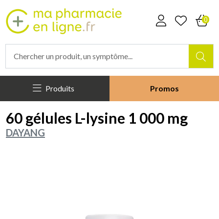
Mapharmacieenligne Votre phar
0
Produits
Promos
60 gélules L-lysine 1 000 mg
DAYANG