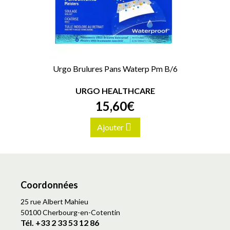
Urgo Brulures Pans Waterp Pm B/6
URGO HEALTHCARE
15
,
60
€
Ajouter
Coordonnées
25 rue Albert Mahieu
50100 Cherbourg-en-Cotentin
Tél. +33 2 33 53 12 86