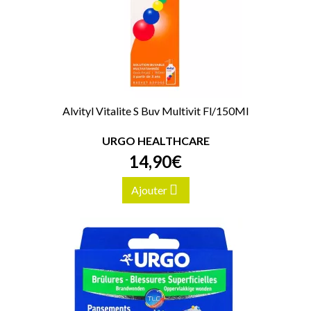
Alvityl Vitalite S Buv Multivit Fl/150Ml
URGO HEALTHCARE
14
,
90
€
Ajouter