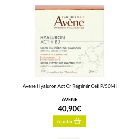
Avene Hyaluron Act Cr Régénér Cell P/50Ml
AVENE
40
,
90
€
Ajouter