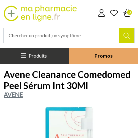
Mapharmacieenligne Votre phar
0
Produits
Promos
Avene Cleanance Comedomed
Peel Sérum Int 30Ml
AVENE