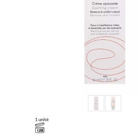
1 unité
12M