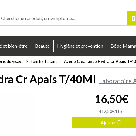
enligne Votre pharmacie en ligne à votre service
é et bien-être
Beauté
Hygiène et prévention
Bébé Mam
ins du visage
Soin hydratant
Avene Cleanance Hydra Cr Apais T/4
ra Cr Apais T/40Ml
Laboratoire
16
,
50
€
412
,
50
€
/
litre
Ajouter