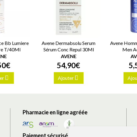
e Bb Lumiere
Avene Dermabsolu Serum
Avene Homm
re T/40Ml
Sérum Conc Repul 30Ml
Men A
ENE
AVENE
AV
50
€
54
,
90
€
5
,
er
Ajouter
Ajou
Pharmacie en ligne agréée
Paiement sécurisé