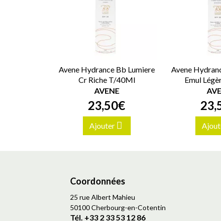
Avene Hydrance Bb Lumiere
Avene Hydranc
Cr Riche T/40Ml
Emul Légè
AVENE
AV
23
,
50
€
23
,
Ajouter
Ajout
Coordonnées
25 rue Albert Mahieu
50100 Cherbourg-en-Cotentin
Tél. +33 2 33 53 12 86