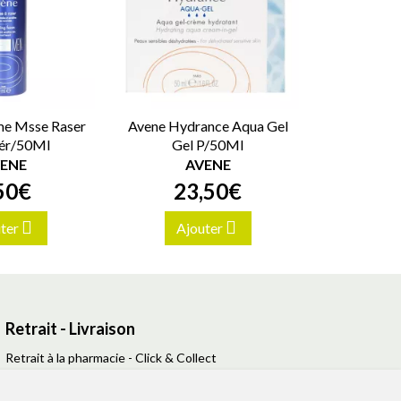
e Msse Raser
Avene Hydrance Aqua Gel
ér/50Ml
Gel P/50Ml
ENE
AVENE
50
€
23
,
50
€
ter
Ajouter
Retrait - Livraison
Retrait à la pharmacie - Click & Collect
Livraison en Point Relais
Livraison à domicile