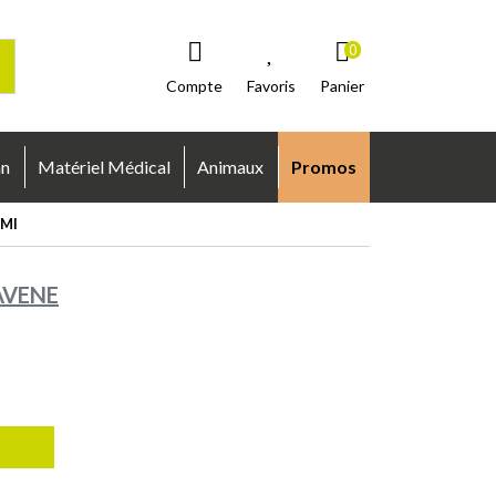
0
Compte
Favoris
Panier
an
Matériel Médical
Animaux
Promos
0Ml
AVENE