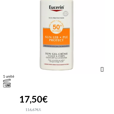
1 unité
12M
17
,
50
€
116
,
67
€
/
l.