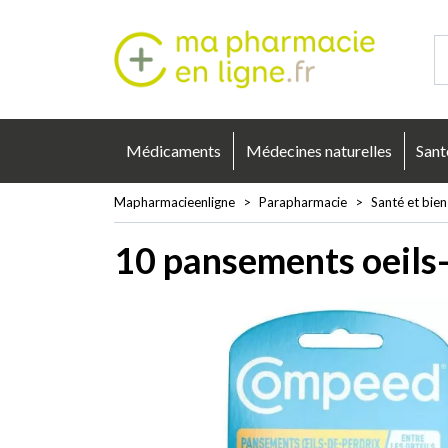
Mapharmacie
Médicaments
Médecines naturelles
Sant
Mapharmacieenligne
Parapharmacie
Santé et bien
10 pansements oeils-d