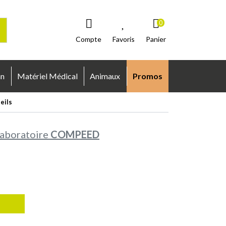
0
Compte
Favoris
Panier
an
Matériel Médical
Animaux
Promos
eils
aboratoire
COMPEED