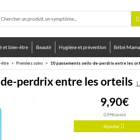
enligne Votre pharmacie en ligne à votre service
é et bien-être
Beauté
Hygiène et prévention
Bébé Mam
-être
Premiers soins
10 pansements oeils-de-perdrix entre les ort
e-perdrix entre les orteils
L
9
,
90
€
0
,
99
€
/unité
Ajouter