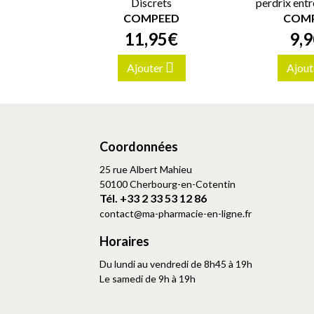
Discrets
perdrix entre
COMPEED
COM
11
,
95
€
9
,
9
Ajouter
Ajout
Coordonnées
25 rue Albert Mahieu
50100 Cherbourg-en-Cotentin
Tél. +33 2 33 53 12 86
contact
@
ma-pharmacie-en-ligne.fr
Horaires
Du lundi au vendredi de 8h45 à 19h
Le samedi de 9h à 19h