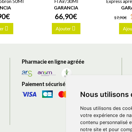
obron 50Ml
Fl Air/30Ml
Express aprè
NCIA
GARANCIA
GAR
90
€
66
,
90
€
17
,
90
€
er
Ajouter
Ajou
Pharmacie en ligne agréée
Paiement sécurisé
Nous utilisons
Nous utilisons des cook
votre expérience de na
contenu personnalisé et
notre site et pour com