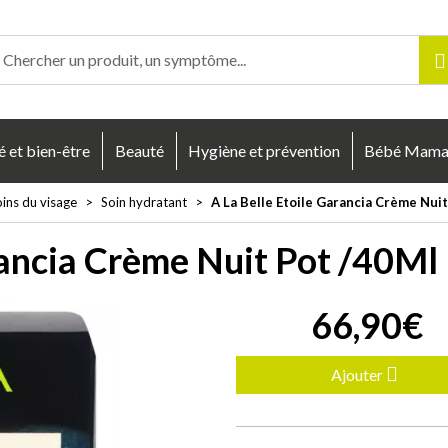
enligne Votre pharmacie en ligne à votre service
é et bien-être
Beauté
Hygiène et prévention
Bébé Mam
ins du visage
Soin hydratant
A La Belle Etoile Garancia Crème Nui
rancia Crème Nuit Pot /40Ml
66
,
90
€
Ajouter