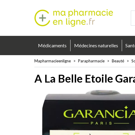
Mapharmacie
Médicaments
Médecines naturelles
Sant
Mapharmacieenligne
Parapharmacie
Beauté
So
A La Belle Etoile Ga