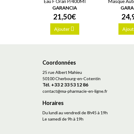
Eau F Oran P/400Ml
Masque Aut
GARANCIA
GARA
21
,
50
€
24
,
Ajouter
Ajout
Coordonnées
25 rue Albert Mahieu
50100 Cherbourg-en-Cotentin
Tél. +33 2 33 53 12 86
contact
@
ma-pharmacie-en-ligne.fr
Horaires
Du lundi au vendredi de 8h45 à 19h
Le samedi de 9h à 19h