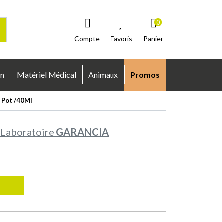
0
Compte
Favoris
Panier
an
Matériel Médical
Animaux
Promos
t Pot /40Ml
Laboratoire
GARANCIA