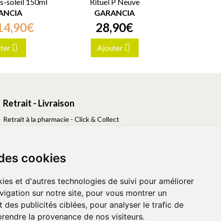
s-soleil 150ml
Rituel P Neuve
ANCIA
GARANCIA
14
,
90
€
28
,
90
€
ter
Ajouter
Retrait - Livraison
Retrait à la pharmacie - Click & Collect
Livraison en Point Relais
Livraison à domicile
 des cookies
ies et d'autres technologies de suivi pour améliorer
vigation sur notre site, pour vous montrer un
 des publicités ciblées, pour analyser le trafic de
prendre la provenance de nos visiteurs.