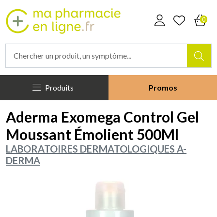
Mapharmacieenligne Votre phar
0
Produits
Promos
Aderma Exomega Control Gel
Moussant Émolient 500Ml
LABORATOIRES DERMATOLOGIQUES A-
DERMA