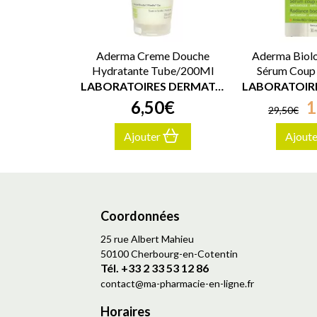
Aderma Creme Douche
Aderma Biolo
Hydratante Tube/200Ml
Sérum Coup 
LABORATOIRES DERMATOLOGIQUES A-DERMA
6
,
50
€
1
29
,
50
€
Ajouter
Ajout
Coordonnées
25 rue Albert Mahieu
50100 Cherbourg-en-Cotentin
Tél. +33 2 33 53 12 86
contact
@
ma-pharmacie-en-ligne.fr
Horaires