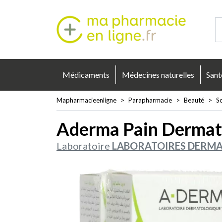
Mapharmacie
Médicaments
Médecines naturelles
Sant
Mapharmacieenligne
Parapharmacie
Beauté
So
Aderma Pain Dermat
Laboratoire
LABORATOIRES DERMA