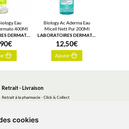
iology Eau
Biology Ac Aderma Eau
Dermato 400Ml
Micell Nett Pur 200Ml
LABORATOIRES DERMATOLOGIQUES A-DERMA
LABORATOIRES DERMATOLOGIQUES A-DERMA
90
€
12
,
50
€
ter
Ajouter
Retrait - Livraison
Retrait à la pharmacie - Click & Collect
Livraison en Point Relais
Livraison à domicile
 des cookies