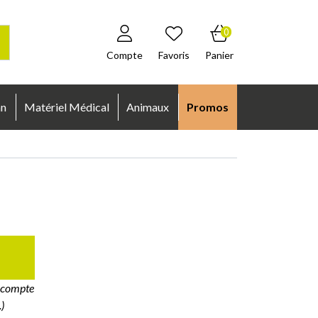
0
Compte
Favoris
Panier
an
Matériel Médical
Animaux
Promos
e compte
)