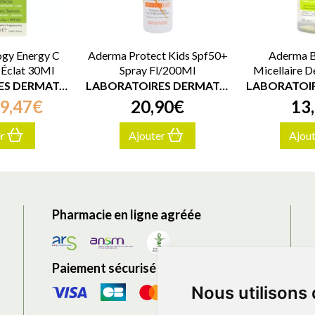
gy Energy C
Aderma Protect Kids Spf50+
Aderma B
Éclat 30Ml
Spray Fl/200Ml
Micellaire 
LABORATOIRES DERMATOLOGIQUES A-DERMA
LABORATOIRES DERMATOLOGIQUES A-DERMA
9
,
47
€
20
,
90
€
13
,
er
Ajouter
Ajou
Pharmacie en ligne agréée
Paiement sécurisé
Nous utilisons