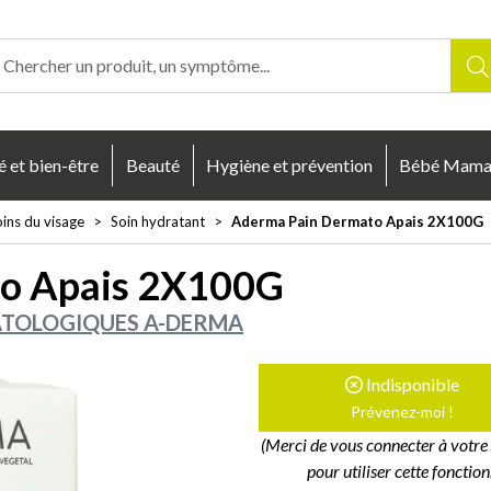
enligne Votre pharmacie en ligne à votre service
é et bien-être
Beauté
Hygiène et prévention
Bébé Mam
ins du visage
Soin hydratant
Aderma Pain Dermato Apais 2X100G
o Apais 2X100G
TOLOGIQUES A-DERMA
Indisponible
Prévenez-moi !
(Merci de vous connecter à votr
pour utiliser cette fonction.