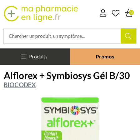
Mapharmacieenligne Votre phar
0
Produits
Promos
Alflorex + Symbiosys Gél B/30
BIOCODEX