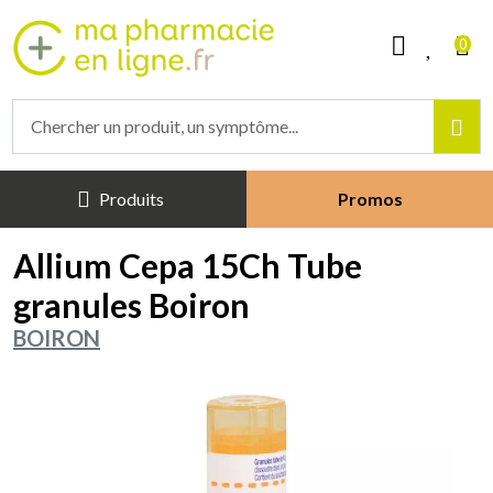
Mapharmacieenligne Votre phar
0
Produits
Promos
Allium Cepa 15Ch Tube
granules Boiron
BOIRON