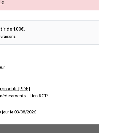
le
tir de 100€.
ivraisons
eur
u produit [PDF]
 médicaments - Lien RCP
 à jour le 03/08/2026