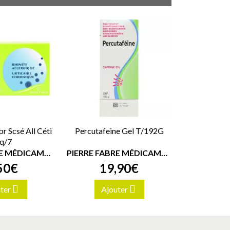
r Scsé All Céti
Percutafeine Gel T/192G
lq/7
PIERRE FABRE MÉDICAMENT
PIERRE FABRE MÉDICAMENT
50
€
19
,
90
€
ter
Ajouter