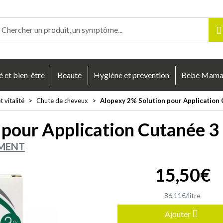
enligne Votre pharmacie en ligne à votre service
é et bien-être
Beauté
Hygiène et prévention
Bébé Mam
 vitalité
Chute de cheveux
Alopexy 2% Solution pour Application
 pour Application Cutanée 3
AMENT
15
,
50
€
86
,
11
€
/
litre
Ajouter