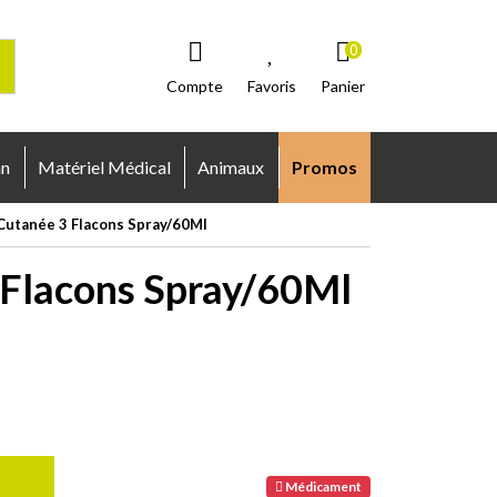
0
Compte
Favoris
Panier
an
Matériel Médical
Animaux
Promos
 Cutanée 3 Flacons Spray/60Ml
 Flacons Spray/60Ml
Médicament