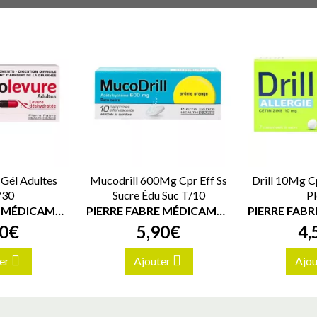
Gél Adultes
Mucodrill 600Mg Cpr Eff Ss
Drill 10Mg Cp
/30
Sucre Édu Suc T/10
P
PIERRE FABRE MÉDICAMENT
PIERRE FABRE MÉDICAMENT
0
€
5
,
90
€
4
,
er
Ajouter
Ajou