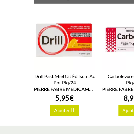
Drill Past Miel Cit Éd Isom Ac
Carbolevure 
Pot Plq/24
Plq
PIERRE FABRE MÉDICAMENT
5
,
95
€
8
,
9
Ajouter
Ajout