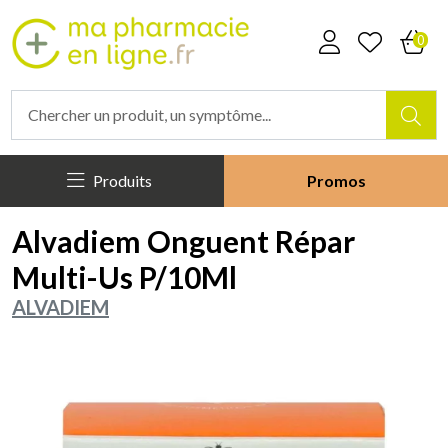
Mapharmacieenligne Votre phar
0
Produits
Promos
Alvadiem Onguent Répar
Multi-Us P/10Ml
ALVADIEM