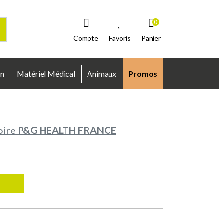
0
Compte
Favoris
Panier
an
Matériel Médical
Animaux
Promos
oire
P&G HEALTH FRANCE