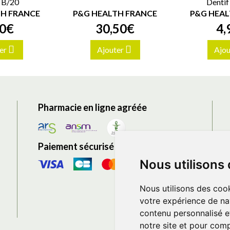
 B/20
Denti
TH FRANCE
P&G HEALTH FRANCE
P&G HEAL
0
€
30
,
50
€
4
,
er
Ajouter
Ajou
Pharmacie en ligne agréée
Paiement sécurisé
Nous utilisons
Nous utilisons des cook
votre expérience de na
contenu personnalisé et
notre site et pour com