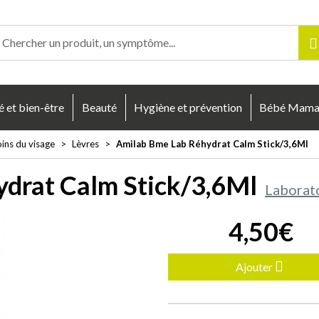
enligne Votre pharmacie en ligne à votre service
é et bien-être
Beauté
Hygiène et prévention
Bébé Mam
ins du visage
Lèvres
Amilab Bme Lab Réhydrat Calm Stick/3,6Ml
drat Calm Stick/3,6Ml
Laborat
4
,
50
€
Ajouter