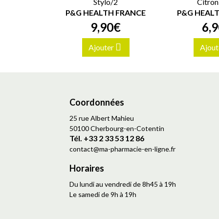
Stylo/2
Citron
P&G HEALTH FRANCE
P&G HEAL
9
,
90
€
6
,
9
Ajouter
Ajout
Coordonnées
25 rue Albert Mahieu
50100 Cherbourg-en-Cotentin
Tél. +33 2 33 53 12 86
contact
@
ma-pharmacie-en-ligne.fr
Horaires
Du lundi au vendredi de 8h45 à 19h
Le samedi de 9h à 19h