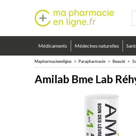
Mapharmacie
Médicaments
Médecines naturelles
Sant
Mapharmacieenligne
Parapharmacie
Beauté
So
Amilab Bme Lab Réhy