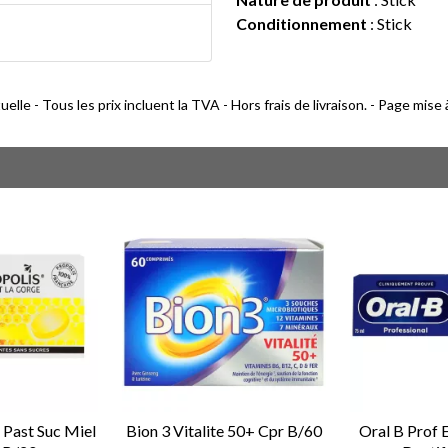
Conditionnement
: Stick
lle - Tous les prix incluent la TVA - Hors frais de livraison. - Page mise
 Past Suc Miel
Bion 3 Vitalite 50+ Cpr B/60
Oral B Prof 