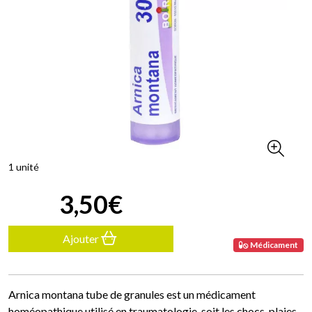
1 unité
3
,
50
€
Ajouter
Médicament
Arnica montana tube de granules est un médicament
homéopathique utilisé en traumatologie, soit les chocs, plaies,