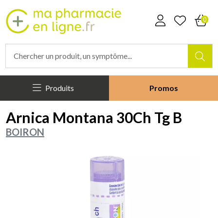
Mapharmacieenligne Votre phar
0
Produits
Promos
Arnica Montana 30Ch Tg B
BOIRON