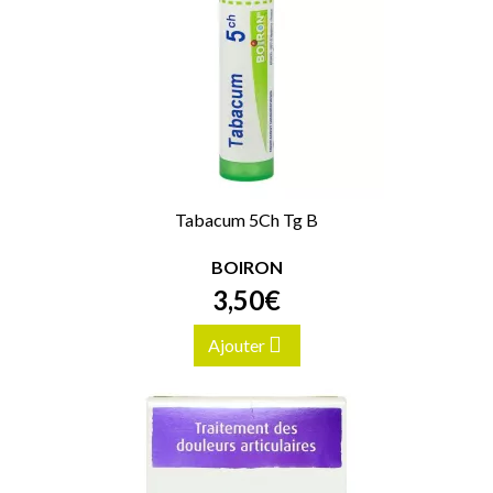
Tabacum 5Ch Tg B
BOIRON
3
,
50
€
Ajouter