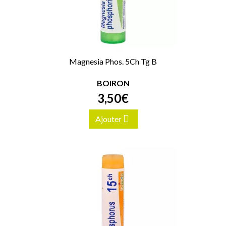
Magnesia Phos. 5Ch Tg B
BOIRON
3
,
50
€
Ajouter