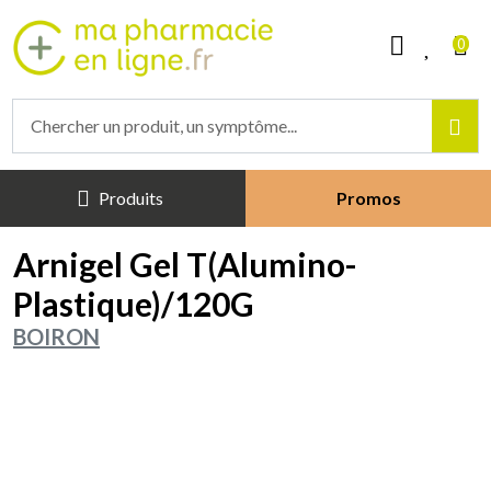
Mapharmacieenligne Votre phar
0
Produits
Promos
Arnigel Gel T(Alumino-
Plastique)/120G
BOIRON