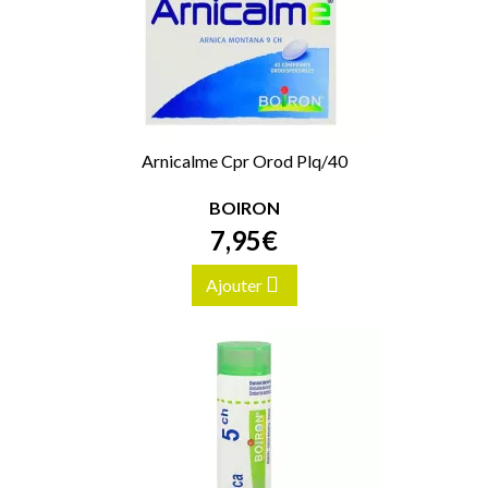
Arnicalme Cpr Orod Plq/40
BOIRON
7
,
95
€
Ajouter