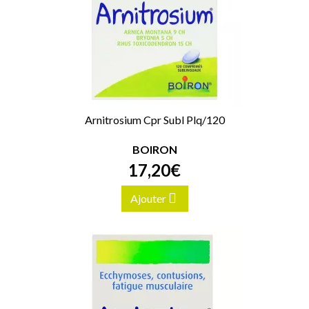
Arnitrosium Cpr Subl Plq/120
BOIRON
17
,
20
€
Ajouter