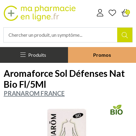
Mapharmacieenligne Votre phar
0
Produits
Promos
Aromaforce Sol Défenses Nat
Bio Fl/5Ml
PRANAROM FRANCE