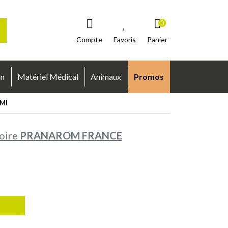
0
Compte
Favoris
Panier
an
Matériel Médical
Animaux
Promos
5Ml
oire
PRANAROM FRANCE