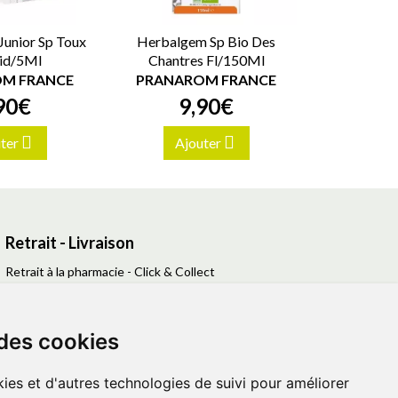
Junior Sp Toux
Herbalgem Sp Bio Des
id/5Ml
Chantres Fl/150Ml
M FRANCE
PRANAROM FRANCE
90
€
9
,
90
€
ter
Ajouter
Retrait - Livraison
Retrait à la pharmacie - Click & Collect
Livraison en Point Relais
Livraison à domicile
 des cookies
ies et d'autres technologies de suivi pour améliorer