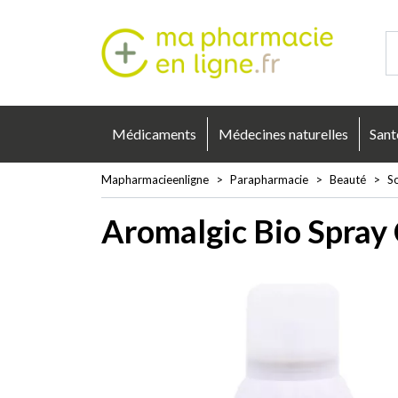
Mapharmacie
Médicaments
Médecines naturelles
Sant
Mapharmacieenligne
Parapharmacie
Beauté
S
Aromalgic Bio Spray