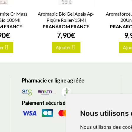
nite Cr Mass
Aromapic Bio Gel Apais Ap-
Aromaforce 
Bio 100Ml
Piqûre Roller/15Ml
20Un
M FRANCE
PRANAROM FRANCE
PRANARO
90
€
7
,
90
€
9
,
er
Ajouter
Ajou
Pharmacie en ligne agréée
Paiement sécurisé
Nous utilisons
Nous utilisons des cook