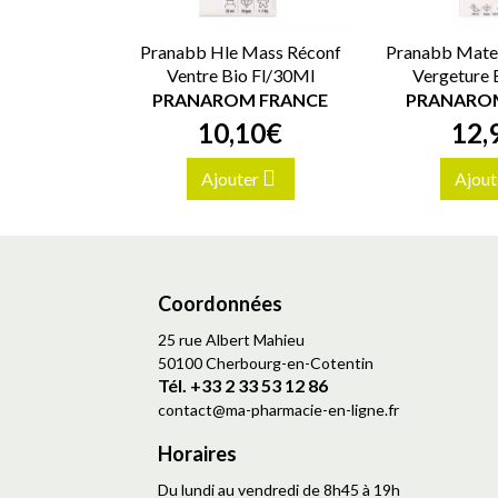
Pranabb Hle Mass Réconf
Pranabb Mater
Ventre Bio Fl/30Ml
Vergeture 
PRANAROM FRANCE
PRANARO
10
,
10
€
12
,
Ajouter
Ajout
Coordonnées
25 rue Albert Mahieu
50100 Cherbourg-en-Cotentin
Tél. +33 2 33 53 12 86
contact
@
ma-pharmacie-en-ligne.fr
Horaires
Du lundi au vendredi de 8h45 à 19h