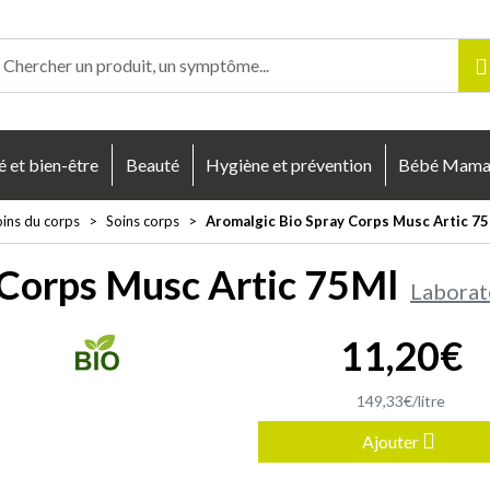
enligne Votre pharmacie en ligne à votre service
é et bien-être
Beauté
Hygiène et prévention
Bébé Mam
oins du corps
Soins corps
Aromalgic Bio Spray Corps Musc Artic 7
 Corps Musc Artic 75Ml
Laborat
11
,
20
€
149
,
33
€
/
litre
Ajouter