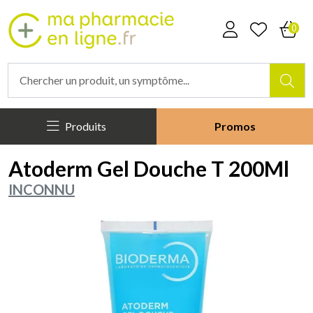
Mapharmacieenligne Votre phar
0
Produits
Promos
Atoderm Gel Douche T 200Ml
INCONNU