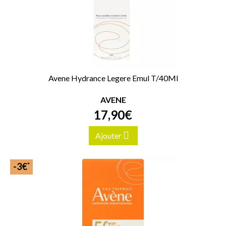
Avene Hydrance Legere Emul T/40Ml
AVENE
17
,
90
€
Ajouter
*
-3€