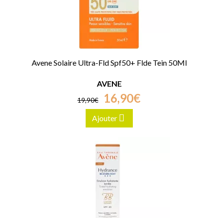
Avene Solaire Ultra-Fld Spf50+ Flde Tein 50Ml
AVENE
16
,
90
€
19
,
90
€
Ajouter