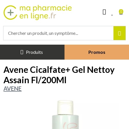
Mapharmacieenligne Votre phar
0
Produits
Promos
Avene Cicalfate+ Gel Nettoy
Assain Fl/200Ml
AVENE