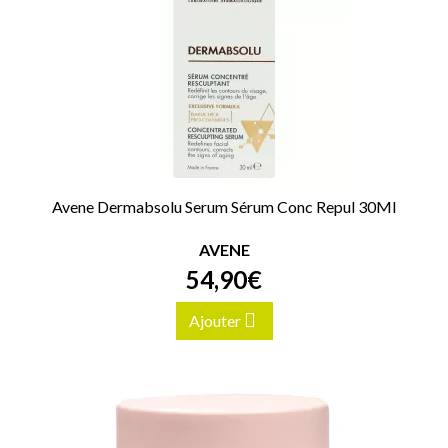
Avene Dermabsolu Serum Sérum Conc Repul 30Ml
AVENE
54
,
90
€
Ajouter