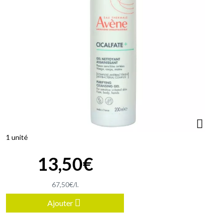
1 unité
13
,
50
€
67
,
50
€
/
l.
Ajouter