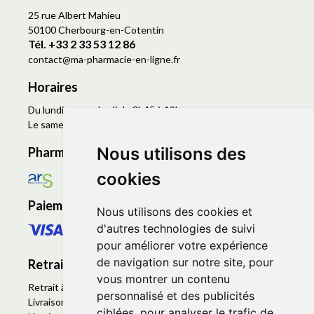
25 rue Albert Mahieu
50100 Cherbourg-en-Cotentin
Tél. +33 2 33 53 12 86
contact
@
ma-pharmacie-en-ligne.fr
Horaires
Du lundi au vendredi de 8h45 à 19h
Le samedi de 9h à 19h
Nous utilisons des
Pharmacie en ligne agréée
cookies
Paiement sécurisé
Nous utilisons des cookies et
d'autres technologies de suivi
pour améliorer votre expérience
de navigation sur notre site, pour
Retrait - Livraison
vous montrer un contenu
Retrait à la pharmacie - Click & Collect
personnalisé et des publicités
Livraison en Point Relais
ciblées, pour analyser le trafic de