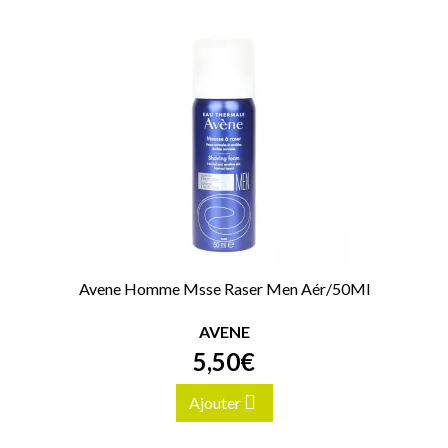
Avene Homme Msse Raser Men Aér/50Ml
AVENE
5
,
50
€
Ajouter