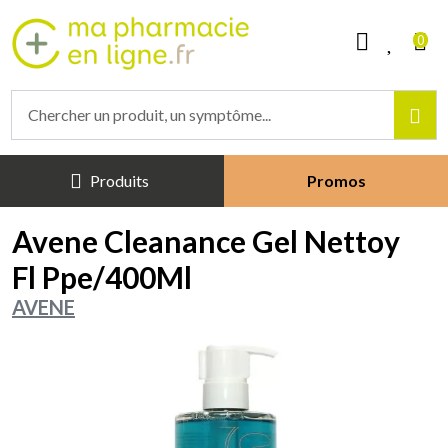
Mapharmacieenligne Votre phar
0
Produits
Promos
Avene Cleanance Gel Nettoy
Fl Ppe/400Ml
AVENE