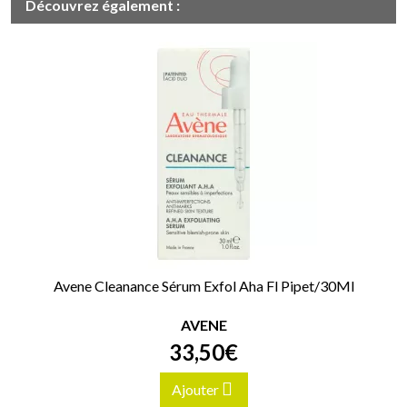
Découvrez également :
Avene Cleanance Sérum Exfol Aha Fl Pipet/30Ml
AVENE
33
,
50
€
Ajouter