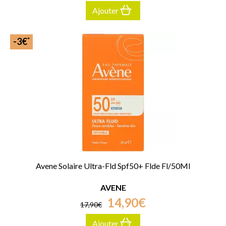
Ajouter
*
-3€
Avene Solaire Ultra-Fld Spf50+ Flde Fl/50Ml
AVENE
14
,
90
€
17
,
90
€
Ajouter