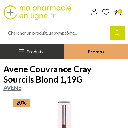
Mapharmacieenligne Votre phar
0
Produits
Promos
Avene Couvrance Cray
Sourcils Blond 1,19G
AVENE
*
-20%