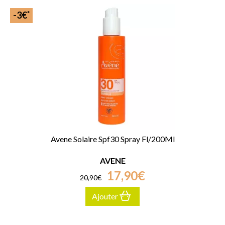
*
-3€
Avene Solaire Spf30 Spray Fl/200Ml
AVENE
17
,
90
€
20
,
90
€
Ajouter