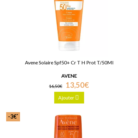
Avene Solaire Spf50+ Cr T H Prot T/50Ml
AVENE
13
,
50
€
16
,
50
€
Ajouter
*
-3€