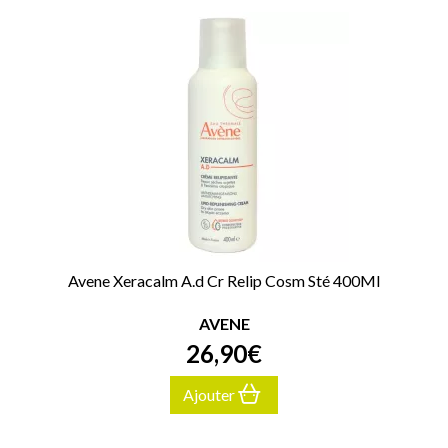
Avene Xeracalm A.d Cr Relip Cosm Sté 400Ml
AVENE
26
,
90
€
Ajouter