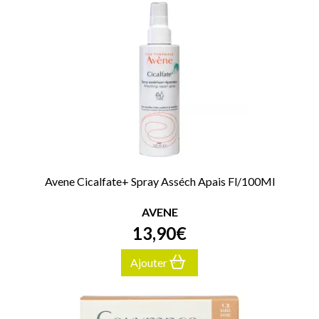
Avene Cicalfate+ Spray Asséch Apais Fl/100Ml
AVENE
13
,
90
€
Ajouter