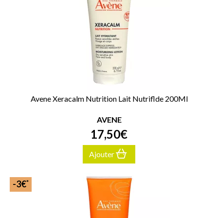
Avene Xeracalm Nutrition Lait Nutriflde 200Ml
AVENE
17
,
50
€
Ajouter
*
-3€