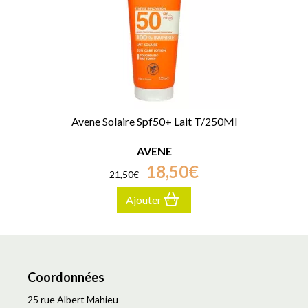
Avene Solaire Spf50+ Lait T/250Ml
AVENE
18
,
50
€
21
,
50
€
Ajouter
Coordonnées
25 rue Albert Mahieu