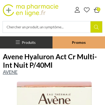
Mapharmacieenligne Votre phar
0
Produits
Promos
Avene Hyaluron Act Cr Multi-
Int Nuit P/40Ml
AVENE