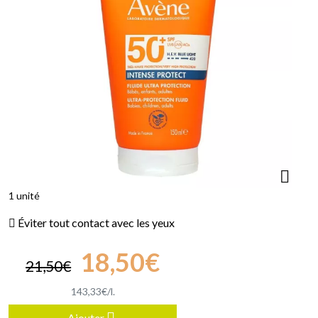
1 unité
Éviter tout contact avec les yeux
18
,
50
€
21
,
50
€
143
,
33
€
/
l.
Ajouter