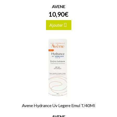
AVENE
10
,
90
€
Ajouter
Avene Hydrance Uv Legere Emul T/40Ml
AVENE