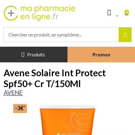
Mapharmacieenligne Votre phar
0
Produits
Promos
Avene Solaire Int Protect
Spf50+ Cr T/150Ml
AVENE
*
-3€