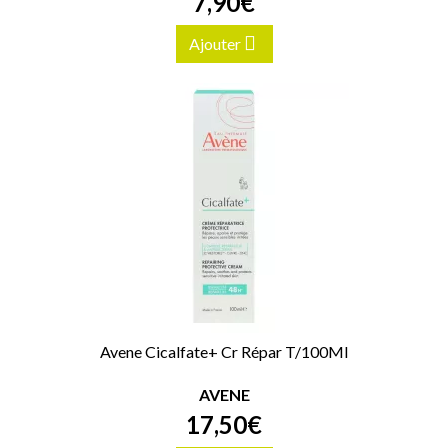
7
,
90
€
Ajouter
Avene Cicalfate+ Cr Répar T/100Ml
AVENE
17
,
50
€