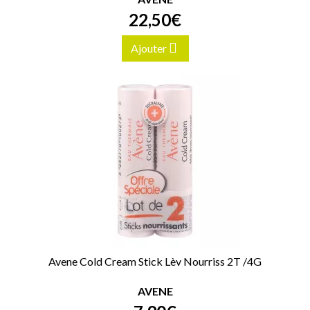
22
,
50
€
Ajouter
Avene Cold Cream Stick Lèv Nourriss 2T /4G
AVENE