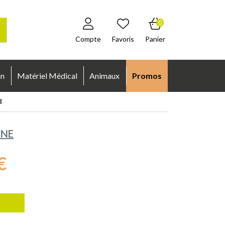
0
Compte
Favoris
Panier
an
Matériel Médical
Animaux
Promos
l
ENE
€