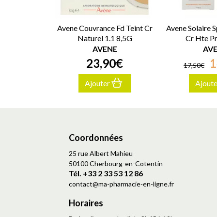
Avene Couvrance Fd Teint Cr
Avene Solaire 
Naturel 1.1 8,5G
Cr Hte P
AVENE
AV
23
,
90
€
1
17
,
50
€
Ajouter
Ajout
Coordonnées
25 rue Albert Mahieu
50100 Cherbourg-en-Cotentin
Tél. +33 2 33 53 12 86
contact
@
ma-pharmacie-en-ligne.fr
Horaires