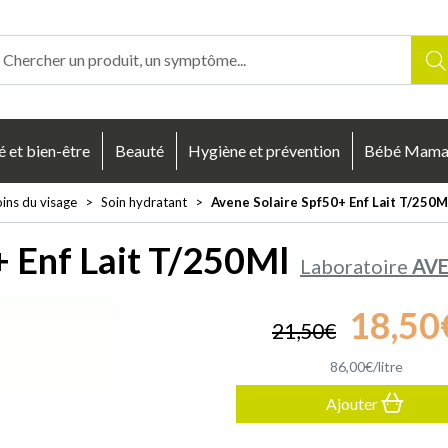
enligne Votre pharmacie en ligne à votre service
é et bien-être
Beauté
Hygiène et prévention
Bébé Mam
ins du visage
Soin hydratant
Avene Solaire Spf50+ Enf Lait T/250M
+ Enf Lait T/250Ml
Laboratoire
AV
18
,
50
21
,
50
€
86
,
00
€
/
litre
Ajouter