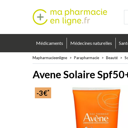
Mapharmacie
Médicaments
Médecines naturelles
Sant
Mapharmacieenligne
Parapharmacie
Beauté
So
Avene Solaire Spf50
*
-3€