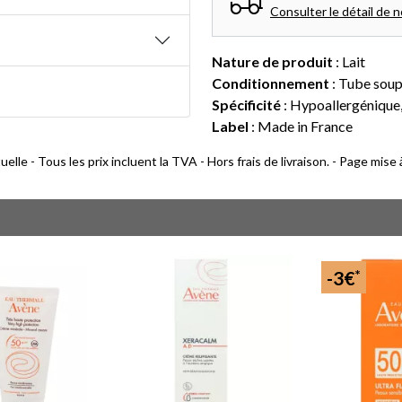
Consulter le détail de n
Nature de produit
: Lait
Conditionnement
: Tube soup
Spécificité
: Hypoallergénique
Label
: Made in France
lle - Tous les prix incluent la TVA - Hors frais de livraison. - Page mise
*
-3€