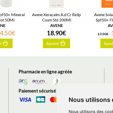
Spf50+ Mineral
Avene Xeracalm A.d Cr Relip
Avene Sola
rot 50Ml
Cosm Sté 200Ml
Spf50+ F
ENE
AVENE
AV
4
,
50
€
18
,
90
€
17
,
90
€
er
Ajouter
Ajou
Pharmacie en ligne agréée
Paiement sécurisé
Nous utilisons
Nous utilisons des cook