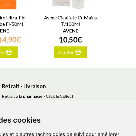
ire Ultra-Fld
Avene Cicalfate Cr Mains
lde Fl/50Ml
T/100Ml
ENE
AVENE
14
,
90
€
10
,
50
€
ter
Ajouter
Retrait - Livraison
Retrait à la pharmacie - Click & Collect
Livraison en Point Relais
Livraison à domicile
 des cookies
ies et d'autres technologies de suivi pour améliorer