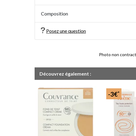
Composition
Posez une question
Photo non contractue
Découvrez également :
*
-3€