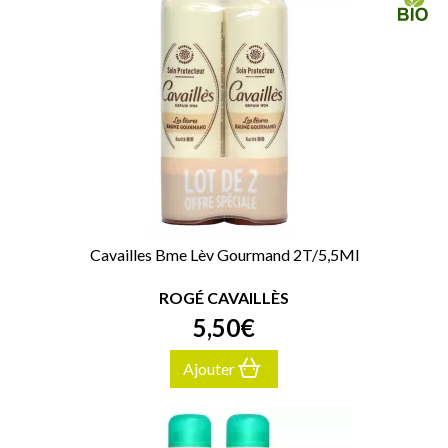
Cavailles Bme Lèv Gourmand 2T/5,5Ml
ROGÉ CAVAILLÈS
5
,
50
€
Ajouter