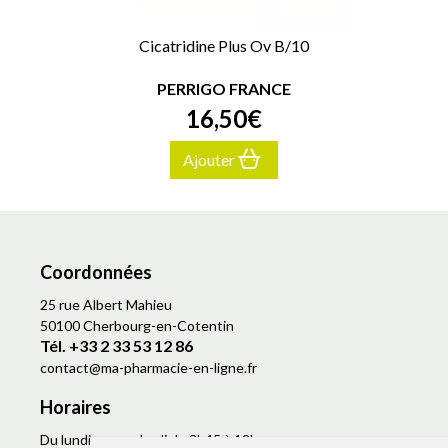
Cicatridine Plus Ov B/10
PERRIGO FRANCE
16
,
50
€
Ajouter
Coordonnées
25 rue Albert Mahieu
50100 Cherbourg-en-Cotentin
Tél. +33 2 33 53 12 86
contact
@
ma-pharmacie-en-ligne.fr
Horaires
Du lundi au vendredi de 8h45 à 19h