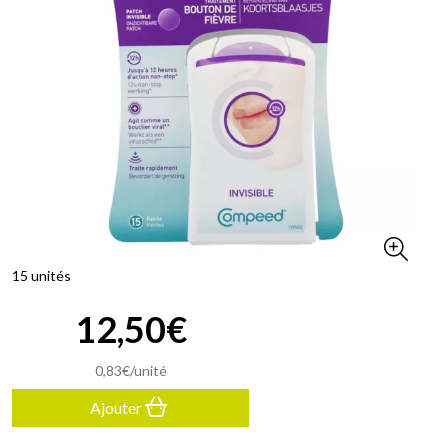
15 unités
12
,
50
€
0
,
83
€
/unité
Ajouter