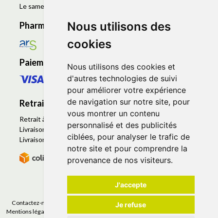
Le samedi de 9h à 19h
Nous utilisons des
Pharmacie en ligne agréée
cookies
Paiement sécurisé
Nous utilisons des cookies et
d'autres technologies de suivi
pour améliorer votre expérience
de navigation sur notre site, pour
Retrait - Livraison
vous montrer un contenu
Retrait à la pharmacie - Click & Collect
personnalisé et des publicités
Livraison en Point Relais
ciblées, pour analyser le trafic de
Livraison à domicile
notre site et pour comprendre la
provenance de nos visiteurs.
J'accepte
Contactez-nous
|
Poser une question
|
Déclarer un effet indésirable
|
Je refuse
Mentions légales
|
Conditions générales - CGV
|
Données personnelles
|