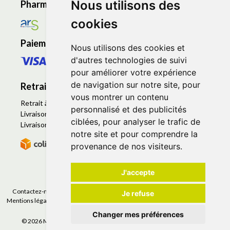
Nous utilisons des
Pharmacie en ligne agréée
cookies
Paiement sécurisé
Nous utilisons des cookies et
d'autres technologies de suivi
pour améliorer votre expérience
de navigation sur notre site, pour
Retrait - Livraison
vous montrer un contenu
Retrait à la pharmacie - Click & Collect
personnalisé et des publicités
Livraison en Point Relais
ciblées, pour analyser le trafic de
Livraison à domicile
notre site et pour comprendre la
provenance de nos visiteurs.
J'accepte
Contactez-nous
|
Poser une question
|
Déclarer un effet indésirable
|
Je refuse
Mentions légales
|
Conditions générales - CGV
|
Données personnelles
|
Cookies
|
Préférences Cookies
Changer mes préférences
© 2026 Mapharmacieenligne
-
Tous droits réservés.
-
Apotekisto