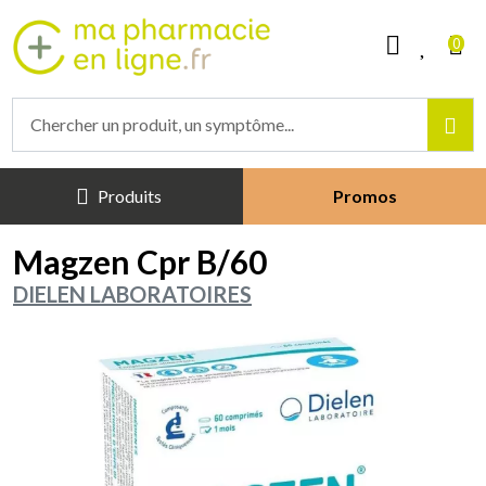
Mapharmacieenligne Votre phar
0
Produits
Promos
Magzen Cpr B/60
DIELEN LABORATOIRES