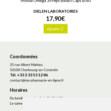
Molval Oméga 3+Pept Bioact Caps B/60
DIELEN LABORATOIRES
17
,
90
€
Ajouter
Coordonnées
25 rue Albert Mahieu
50100 Cherbourg-en-Cotentin
Tél. +33 2 33 53 12 86
contact
@
ma-pharmacie-en-ligne.fr
Horaires
Du lundi au vendredi de 8h45 à 19h
Le samedi de 9h à 19h