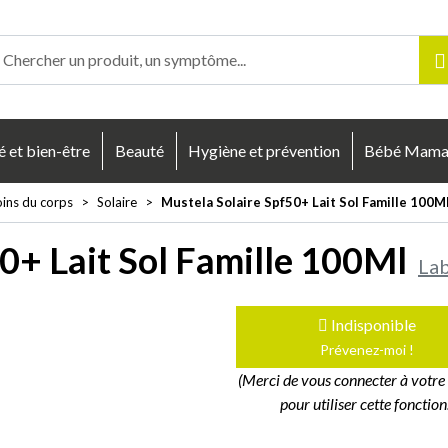
enligne Votre pharmacie en ligne à votre service
é et bien-être
Beauté
Hygiène et prévention
Bébé Mam
oins du corps
Solaire
Mustela Solaire Spf50+ Lait Sol Famille 100M
0+ Lait Sol Famille 100Ml
Lab
Indisponible
Prévenez-moi !
(Merci de vous connecter à votr
pour utiliser cette fonction.