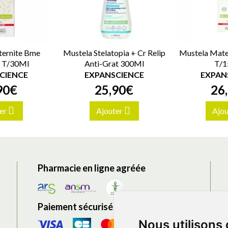
ernite Bme
Mustela Stelatopia + Cr Relip
Mustela Mate
o T/30Ml
Anti-Grat 300Ml
T/1
CIENCE
EXPANSCIENCE
EXPAN
90
€
25
,
90
€
26
,
er
Ajouter
Ajou
Pharmacie en ligne agréée
Paiement sécurisé
Nous utilisons