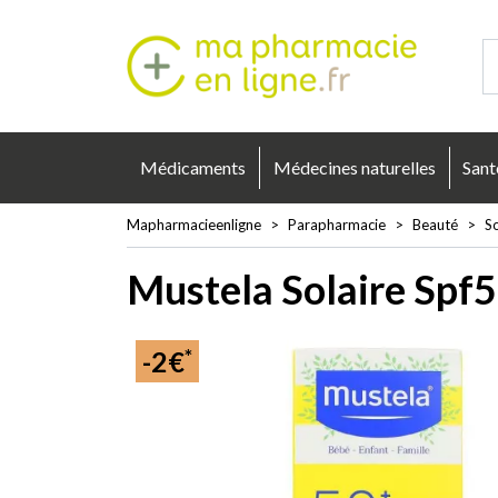
Mapharmacie
Médicaments
Médecines naturelles
Sant
Mapharmacieenligne
Parapharmacie
Beauté
S
Mustela Solaire Spf5
*
-2€