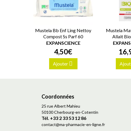
Mustela Bb Enf Ling Nettoy
Mustela Mat
Compost Ss Parf 60
Allait Bi
EXPANSCIENCE
EXPANS
4
,
50
€
16
,
Ajouter
Ajout
Coordonnées
25 rue Albert Mahieu
50100 Cherbourg-en-Cotentin
Tél. +33 2 33 53 12 86
contact
@
ma-pharmacie-en-ligne.fr