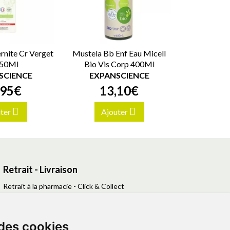
rnite Cr Verget
Mustela Bb Enf Eau Micell
50Ml
Bio Vis Corp 400Ml
SCIENCE
EXPANSCIENCE
95
€
13
,
10
€
ter
Ajouter
Retrait - Livraison
Retrait à la pharmacie - Click & Collect
Livraison en Point Relais
Livraison à domicile
 des cookies