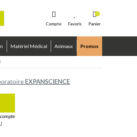
0
Compte
Favoris
Panier
an
Matériel Médical
Animaux
Promos
l
oratoire
EXPANSCIENCE
e compte
)