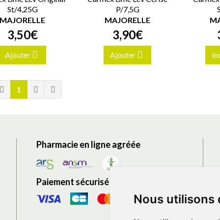
St/4,25G
P/7,5G
MAJORELLE
MAJORELLE
MA
3
,
50
€
3
,
90
€
Ajouter
Ajouter
In
1
Pharmacie en ligne agréée
Paiement sécurisé
Nous utilisons