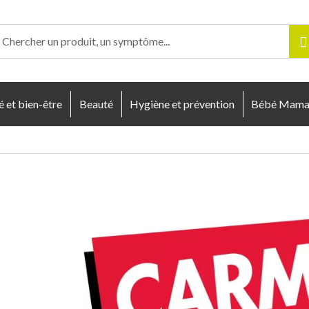
enligne Votre pharmacie en ligne à votre service
é et bien-être
Beauté
Hygiène et prévention
Bébé Mam