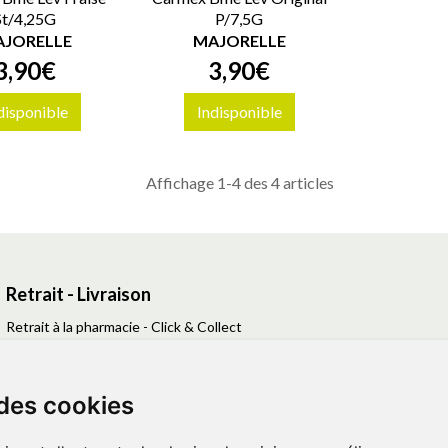
St/4,25G
P/7,5G
JORELLE
MAJORELLE
3
,
90
€
3
,
90
€
disponible
Indisponible
Affichage 1-4 des 4 articles
Retrait - Livraison
Retrait à la pharmacie - Click & Collect
Livraison en Point Relais
Livraison à domicile
 des cookies