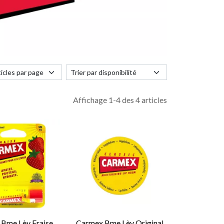
Affichage 1-4 des 4 articles
Bme Lèv Fraise
Carmex Bme Lèv Original