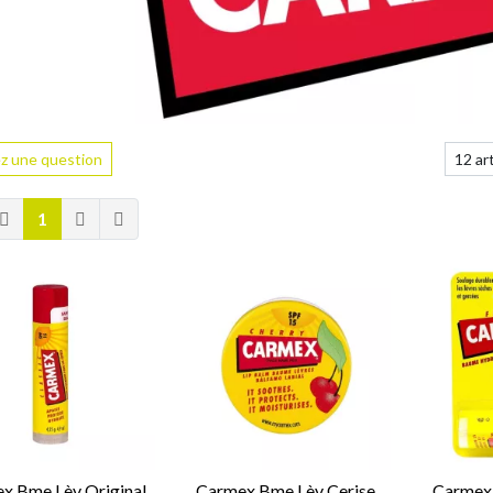
z une question
1
x Bme Lèv Original
Carmex Bme Lèv Cerise
Carmex 