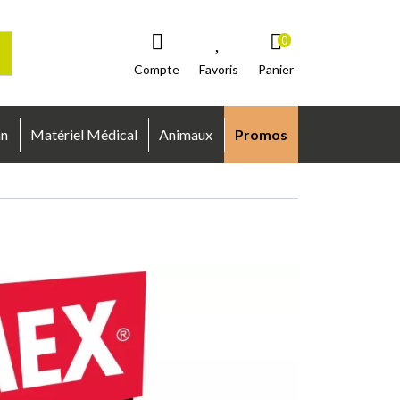
0
Compte
Favoris
Panier
an
Matériel Médical
Animaux
Promos