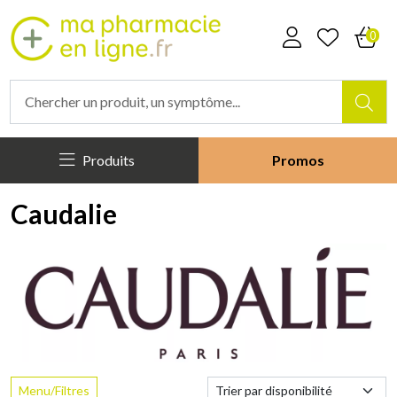
Mapharmacieenligne Votre phar
0
Produits
Promos
Caudalie
Menu/Filtres