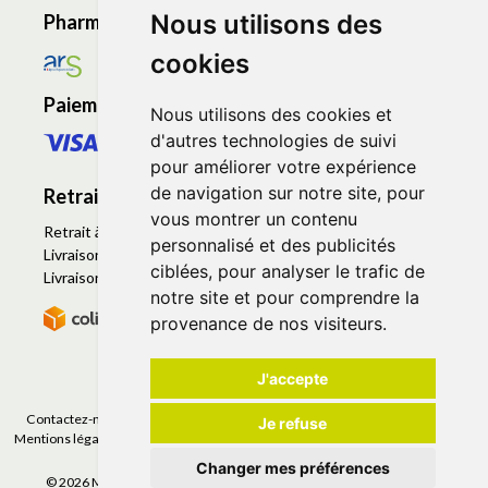
Nous utilisons des
Pharmacie en ligne agréée
cookies
Paiement sécurisé
Nous utilisons des cookies et
d'autres technologies de suivi
pour améliorer votre expérience
de navigation sur notre site, pour
Retrait - Livraison
vous montrer un contenu
Retrait à la pharmacie - Click & Collect
personnalisé et des publicités
Livraison en Point Relais
ciblées, pour analyser le trafic de
Livraison à domicile
notre site et pour comprendre la
provenance de nos visiteurs.
J'accepte
Contactez-nous
|
Poser une question
|
Déclarer un effet indésirable
|
Je refuse
Mentions légales
|
Conditions générales - CGV
|
Données personnelles
|
Cookies
|
Préférences Cookies
Changer mes préférences
© 2026 Mapharmacieenligne
-
Tous droits réservés.
-
Apotekisto