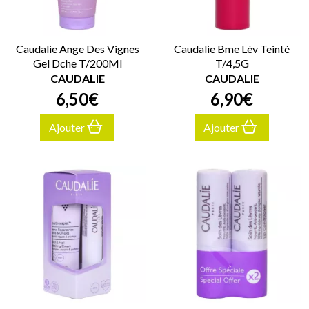
Caudalie Ange Des Vignes
Caudalie Bme Lèv Teinté
Gel Dche T/200Ml
T/4,5G
CAUDALIE
CAUDALIE
6
,
50
€
6
,
90
€
Ajouter
Ajouter