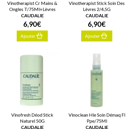
Vinotherapist Cr Mains &
Vinotherapist Stick Soin Des
Ongles T/75Ml+Lèvres
Lèvres 2/4,5G
CAUDALIE
CAUDALIE
6
,
90
€
6
,
90
€
Ajouter
Ajouter
Vinofresh Déod Stick
Vinoclean Hle Soin Démaq Fl
Naturel 50G
Ppe/75Ml
CAUDALIE
CAUDALIE