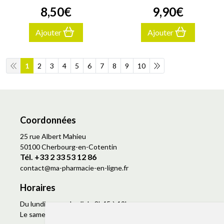
8
,
50
€
9
,
90
€
Ajouter
Ajouter
1
2
3
4
5
6
7
8
9
10
Coordonnées
25 rue Albert Mahieu
50100 Cherbourg-en-Cotentin
Tél. +33 2 33 53 12 86
contact
@
ma-pharmacie-en-ligne.fr
Horaires
Du lundi au vendredi de 8h45 à 19h
Le samedi de 9h à 19h