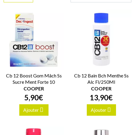
Cb 12 Boost Gom Mâch Ss
Cb 12 Bain Bch Menthe Ss
Sucre Ment Forte 10
Alc Fl/250Ml
COOPER
COOPER
5
,
90
€
13
,
90
€
Ajouter
Ajouter