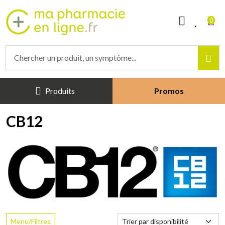
Mapharmacieenligne Votre phar
0
Produits
Promos
CB12
Menu/Filtres