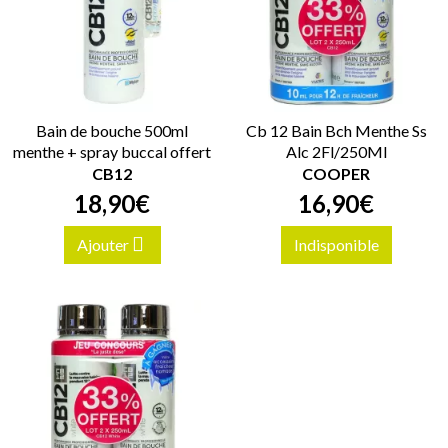
Bain de bouche 500ml
Cb 12 Bain Bch Menthe Ss
menthe + spray buccal offert
Alc 2Fl/250Ml
CB12
COOPER
18
,
90
€
16
,
90
€
Ajouter
Indisponible