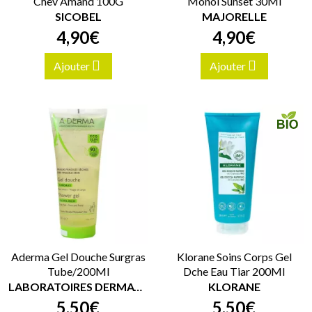
Chèv Amand 100G
Monoï Sunset 30Ml
SICOBEL
MAJORELLE
4
,
90
€
4
,
90
€
Ajouter
Ajouter
Aderma Gel Douche Surgras
Klorane Soins Corps Gel
Tube/200Ml
Dche Eau Tiar 200Ml
LABORATOIRES DERMATOLOGIQUES A-DERMA
KLORANE
5
,
50
€
5
,
50
€