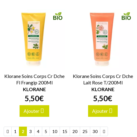
Klorane Soins Corps Cr Dche
Klorane Soins Corps Cr Dche
Fl Frangip 200Ml
Lait Rose T/200Ml
KLORANE
KLORANE
5
,
50
€
5
,
50
€
Ajouter
Ajouter
1
2
3
4
5
10
15
20
25
30