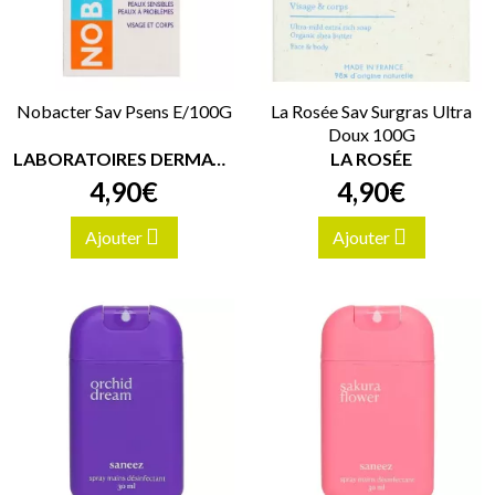
Nobacter Sav Psens E/100G
La Rosée Sav Surgras Ultra
Doux 100G
LABORATOIRES DERMATOLOGIQUES EUCERIN
LA ROSÉE
4
,
90
€
4
,
90
€
Ajouter
Ajouter