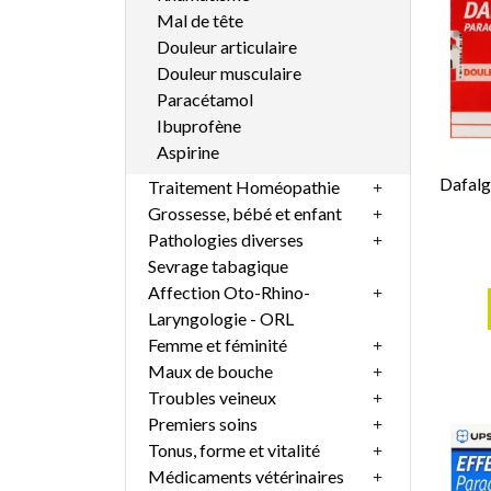
Mal de tête
Douleur articulaire
Douleur musculaire
Paracétamol
Ibuprofène
Aspirine
Dafal
Traitement Homéopathie
Grossesse, bébé et enfant
Pathologies diverses
Sevrage tabagique
Affection Oto-Rhino-
Laryngologie - ORL
Femme et féminité
Maux de bouche
Troubles veineux
Premiers soins
Tonus, forme et vitalité
Médicaments vétérinaires