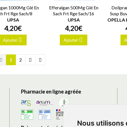
algan 1000Mg Glé En
Efferalgan 500Mg Glé En
Dolipra
h Frt Rge Sach/8
Sach Frt Rge Sach/16
Susp Buv
UPSA
UPSA
4
,
20
€
4
,
20
€
Ajouter
Ajouter
A
1
2
Pharmacie en ligne agréée
Nous utilisons