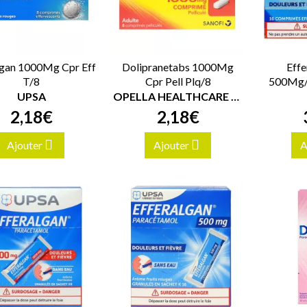
lgan 1000Mg Cpr Eff
Dolipranetabs 1000Mg
Effe
T/8
Cpr Pell Plq/8
500Mg/
UPSA
OPELLA HEALTHCARE FRANCE SAS
2
,
18
€
2
,
18
€
Ajouter
Ajouter
A