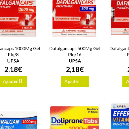
gancaps 1000Mg Gél
Dafalgancaps 500Mg Gél
Dafalgan
Plq/8
Plq/16
P
UPSA
UPSA
2
,
18
€
2
,
18
€
Ajouter
Ajouter
A