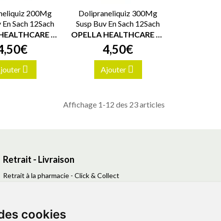
neliquiz 200Mg
Dolipraneliquiz 300Mg
 En Sach 12Sach
Susp Buv En Sach 12Sach
OPELLA HEALTHCARE FRANCE SAS
OPELLA HEALTHCARE FRANCE SAS
4
,
50
€
4
,
50
€
jouter
Ajouter
Affichage 1-12 des 23 articles
Retrait - Livraison
Retrait à la pharmacie - Click & Collect
Livraison en Point Relais
Livraison à domicile
 des cookies