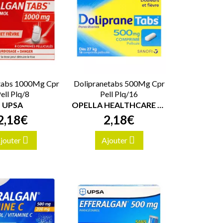
tabs 1000Mg Cpr
Dolipranetabs 500Mg Cpr
ell Plq/8
Pell Plq/16
UPSA
OPELLA HEALTHCARE FRANCE SAS
2
,
18
€
2
,
18
€
jouter
Ajouter