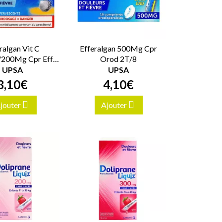
ralgan Vit C
Efferalgan 500Mg Cpr
200Mg Cpr Eff
Orod 2T/8
2T/8
UPSA
UPSA
3
,
10
€
4
,
10
€
jouter
Ajouter