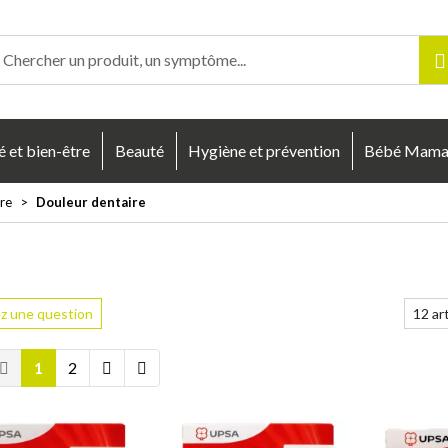
enligne Votre pharmacie en ligne à votre service
é et bien-être
Beauté
Hygiène et prévention
Bébé Mam
vre
Douleur dentaire
z une question
1
2