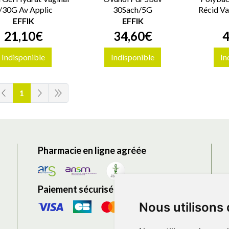
/30G Av Applic
30Sach/5G
Récid Va
EFFIK
EFFIK
21
,
10
€
34
,
60
€
Indisponible
Indisponible
In
1
Pharmacie en ligne agréée
Paiement sécurisé
Nous utilisons