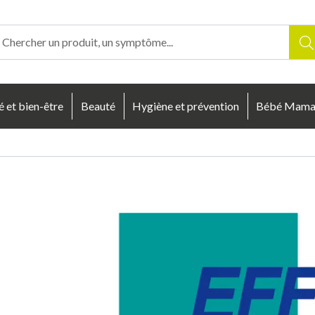
enligne Votre pharmacie en ligne à votre service
é et bien-être
Beauté
Hygiène et prévention
Bébé Mam