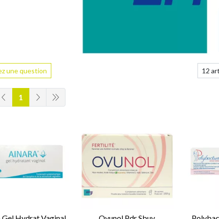
z une question
1
 Gel Hydrat Vaginal
Ovunol Pdr Sbuv
Polybac