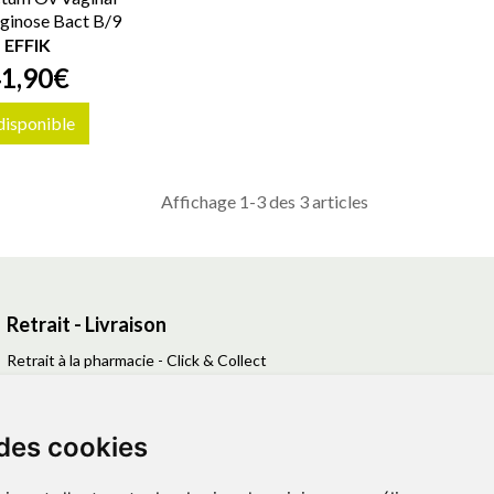
ginose Bact B/9
EFFIK
41
,
90
€
disponible
Affichage 1-3 des 3 articles
Retrait - Livraison
Retrait à la pharmacie - Click & Collect
Livraison en Point Relais
Livraison à domicile
 des cookies