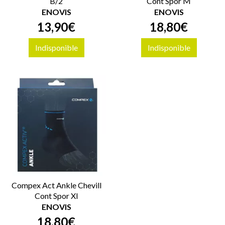
B/2
Cont Spor M
ENOVIS
ENOVIS
13
,
90
€
18
,
80
€
Indisponible
Indisponible
Compex Act Ankle Chevill
Cont Spor Xl
ENOVIS
18
,
80
€