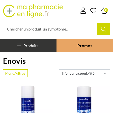
Mapharmacieenligne Votre phar
0
Produits
Promos
Enovis
Menu/Filtres