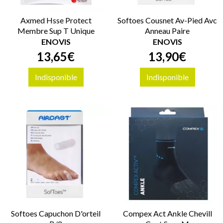
Axmed Hsse Protect
Softoes Cousnet Av-Pied Avc
Membre Sup T Unique
Anneau Paire
ENOVIS
ENOVIS
13
,
65
€
13
,
90
€
Indisponible
Indisponible
Softoes Capuchon D'orteil
Compex Act Ankle Chevill