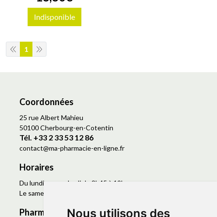
Indisponible
1
Coordonnées
25 rue Albert Mahieu
50100 Cherbourg-en-Cotentin
Tél. +33 2 33 53 12 86
contact
@
ma-pharmacie-en-ligne.fr
Horaires
Du lundi au vendredi de 8h45 à 19h
Le samedi de 9h à 19h
Nous utilisons des
Pharmacie en ligne agréée