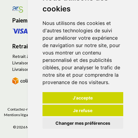
cookies
Paiement sécurisé
Nous utilisons des cookies et
d'autres technologies de suivi
pour améliorer votre expérience
de navigation sur notre site, pour
Retrait - Livraison
vous montrer un contenu
Retrait à la pharmacie - Click & Collect
personnalisé et des publicités
Livraison en Point Relais
ciblées, pour analyser le trafic de
Livraison à domicile
notre site et pour comprendre la
provenance de nos visiteurs.
J'accepte
Contactez-nous
|
Poser une question
|
Déclarer un effet indésirable
|
Je refuse
Mentions légales
|
Conditions générales - CGV
|
Données personnelles
|
Cookies
|
Préférences Cookies
Changer mes préférences
© 2026 Mapharmacieenligne
-
Tous droits réservés.
-
Apotekisto