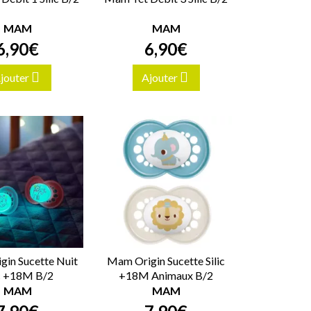
MAM
MAM
6
,
90
€
6
,
90
€
jouter
Ajouter
in Sucette Nuit
Mam Origin Sucette Silic
ic +18M B/2
+18M Animaux B/2
MAM
MAM