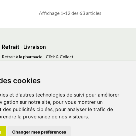
Affichage 1-12 des 63 articles
Retrait - Livraison
Retrait à la pharmacie - Click & Collect
Livraison en Point Relais
Livraison à domicile
 des cookies
ies et d'autres technologies de suivi pour améliorer
vigation sur notre site, pour vous montrer un
 des publicités ciblées, pour analyser le trafic de
prendre la provenance de nos visiteurs.
s personnelles
|
Cookies
|
Préférences Cookies
e
Changer mes préférences
 avec
Apotekisto