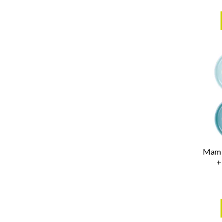
Mam O
+