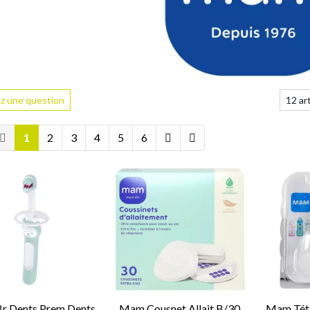
z une question
1
2
3
4
5
6
r Dents Prem Dents
Mam Cousnet Allait B/30
Mam Tét 