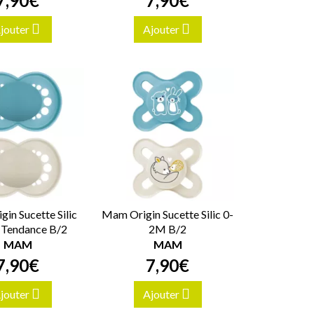
7
,
90
€
7
,
90
€
jouter
Ajouter
in Sucette Silic
Mam Origin Sucette Silic 0-
Tendance B/2
2M B/2
MAM
MAM
7
,
90
€
7
,
90
€
jouter
Ajouter