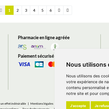
1
2
3
4
5
6
Pharmacie en ligne agréée
Paiement sécurisé
Nous utilisons
Nous utilisons des cook
votre expérience de na
contenu personnalisé et
notre site et pour com
un effet indésirable
|
Mentions légales
|
Conditions générales - CGV
|
Donnée
J'accepte
Je refus
macieenligne
-
Tous droits réservés.
-
Votre pharmacie sur Internet developpée