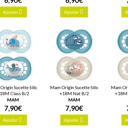
6
,
90
€
6
,
90
€
Ajouter
Ajouter
A
rigin Sucette Silic
Mam Origin Sucette Silic
Mam Orig
18M Class B/2
+18M Nat B/2
+18M 
MAM
MAM
7
,
90
€
7
,
90
€
Ajouter
Ajouter
A