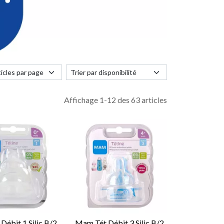
Affichage 1-12 des 63 articles
Débit 1 Silic B/2
Mam Tét Débit 3 Silic B/2