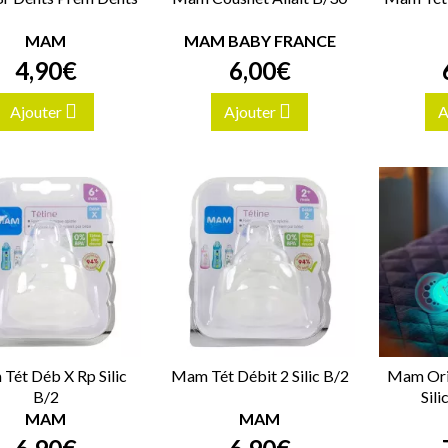
MAM
MAM BABY FRANCE
4
,
90
€
6
,
00
€
Ajouter
Ajouter
A
Tét Déb X Rp Silic
Mam Tét Débit 2 Silic B/2
Mam Orig
B/2
Sil
MAM
MAM