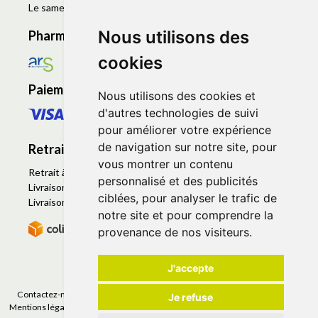
Le samedi de 9h à 19h
Nous utilisons des
Pharmacie en ligne agréée
cookies
Paiement sécurisé
Nous utilisons des cookies et
d'autres technologies de suivi
pour améliorer votre expérience
de navigation sur notre site, pour
Retrait - Livraison
vous montrer un contenu
Retrait à la pharmacie - Click & Collect
personnalisé et des publicités
Livraison en Point Relais
ciblées, pour analyser le trafic de
Livraison à domicile
notre site et pour comprendre la
provenance de nos visiteurs.
J'accepte
Contactez-nous
|
Poser une question
|
Déclarer un effet indésirable
|
Je refuse
Mentions légales
|
Conditions générales - CGV
|
Données personnelles
|