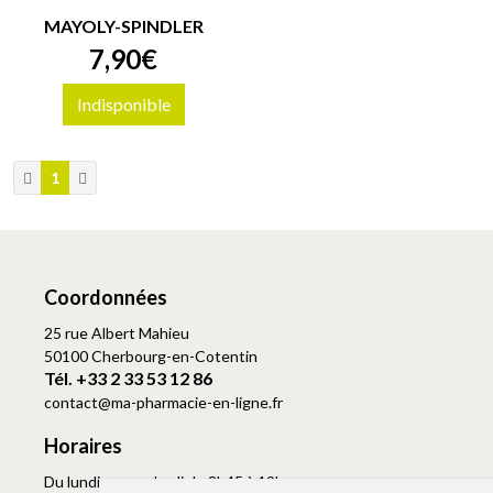
MAYOLY-SPINDLER
7
,
90
€
Indisponible
1
Coordonnées
25 rue Albert Mahieu
50100 Cherbourg-en-Cotentin
Tél. +33 2 33 53 12 86
contact
@
ma-pharmacie-en-ligne.fr
Horaires
Du lundi au vendredi de 8h45 à 19h