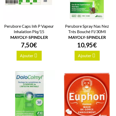
Perubore Caps Inh P Vapeur
Perubore Spray Nas Nez
Inhalation Plq/15
Très Bouché Fl/30Ml
MAYOLY-SPINDLER
MAYOLY-SPINDLER
7
,
50
€
10
,
95
€
Ajouter
Ajouter