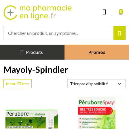
Mapharmacieenligne Votre phar
0
Produits
Promos
Mayoly-Spindler
Menu/Filtres