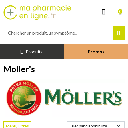
Mapharmacieenligne Votre phar
0
Produits
Promos
Moller's
Menu/Filtres