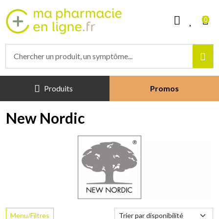
Mapharmacieenligne Votre phar
0
Produits
Promos
New Nordic
Menu/Filtres