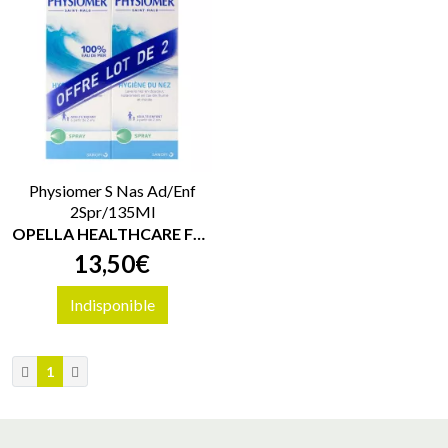
Physiomer S Nas Ad/Enf
2Spr/135Ml
OPELLA HEALTHCARE FRANCE SAS
13
,
50
€
Indisponible
1