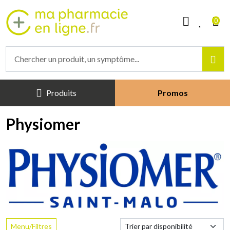
Mapharmacieenligne Votre phar
0
Produits
Promos
Physiomer
Menu/Filtres