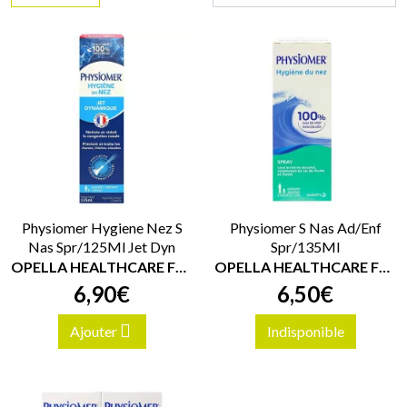
Physiomer Hygiene Nez S
Physiomer S Nas Ad/Enf
Nas Spr/125Ml Jet Dyn
Spr/135Ml
OPELLA HEALTHCARE FRANCE SAS
OPELLA HEALTHCARE FRANCE SAS
6
,
90
€
6
,
50
€
Ajouter
Indisponible