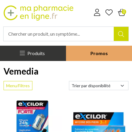
Mapharmacieenligne Votre phar
0
Produits
Promos
Vemedia
Menu/Filtres