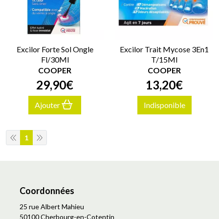
Excilor Forte Sol Ongle
Excilor Trait Mycose 3En1
Fl/30Ml
T/15Ml
COOPER
COOPER
29
,
90
€
13
,
20
€
Ajouter
Indisponible
1
Coordonnées
25 rue Albert Mahieu
50100 Cherbourg-en-Cotentin