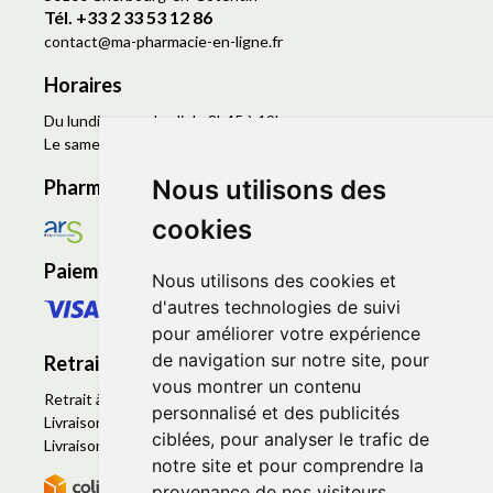
Tél. +33 2 33 53 12 86
contact
@
ma-pharmacie-en-ligne.fr
Horaires
Du lundi au vendredi de 8h45 à 19h
Le samedi de 9h à 19h
Nous utilisons des
Pharmacie en ligne agréée
cookies
Paiement sécurisé
Nous utilisons des cookies et
d'autres technologies de suivi
pour améliorer votre expérience
de navigation sur notre site, pour
Retrait - Livraison
vous montrer un contenu
Retrait à la pharmacie - Click & Collect
personnalisé et des publicités
Livraison en Point Relais
ciblées, pour analyser le trafic de
Livraison à domicile
notre site et pour comprendre la
provenance de nos visiteurs.