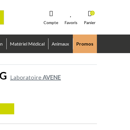
0
Compte
Favoris
Panier
an
Matériel Médical
Animaux
Promos
0G
Laboratoire
AVENE