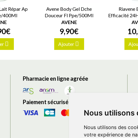
Lait Répar Ap
Avene Body Gel Dche
Riavene
pe/400Ml
Douceur Fl Ppe/500Ml
Efficacité 2
ENE
AVENE
AV
90
€
9
,
90
€
10
,
er
Ajouter
Ajou
Pharmacie en ligne agréée
Paiement sécurisé
Nous utilisons
Nous utilisons des cook
votre expérience de na