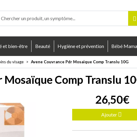
enligne Votre pharmacie en ligne à votre service
é et bien-être
Beauté
Hygiène et prévention
Bébé Mam
ins du visage
Avene Couvrance Pdr Mosaïque Comp Translu 10G
r Mosaïque Comp Translu 1
26
,
50
€
Ajouter