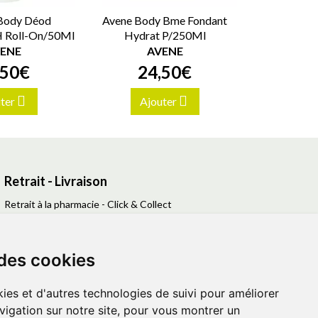
 Body Déod
Avene Body Bme Fondant
4H Roll-On/50Ml
Hydrat P/250Ml
ENE
AVENE
50
€
24
,
50
€
ter
Ajouter
Retrait - Livraison
Retrait à la pharmacie - Click & Collect
Livraison en Point Relais
Livraison à domicile
 des cookies
ies et d'autres technologies de suivi pour améliorer
vigation sur notre site, pour vous montrer un