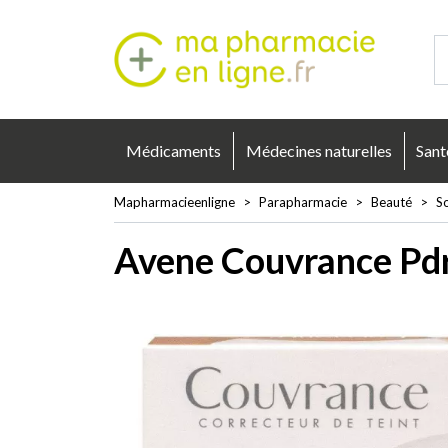
Mapharmacie
Médicaments
Médecines naturelles
Sant
Mapharmacieenligne
Parapharmacie
Beauté
So
Avene Couvrance Pd