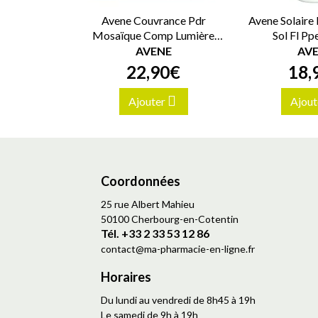
Avene Couvrance Pdr
Avene Solaire 
Mosaïque Comp Lumière
Sol Fl P
10G
AVENE
AV
22
,
90
€
18
,
Ajouter
Ajout
Coordonnées
25 rue Albert Mahieu
50100 Cherbourg-en-Cotentin
Tél. +33 2 33 53 12 86
contact
@
ma-pharmacie-en-ligne.fr
Horaires
Du lundi au vendredi de 8h45 à 19h
Le samedi de 9h à 19h